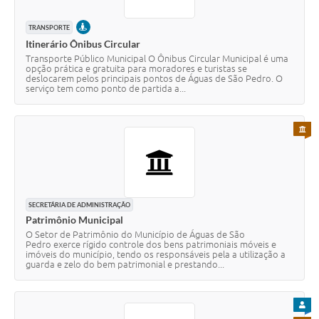
PRESENCIAL
TRANSPORTE
Itinerário Ônibus Circular
Transporte Público Municipal O Ônibus Circular Municipal é uma
opção prática e gratuita para moradores e turistas se
deslocarem pelos principais pontos de Águas de São Pedro. O
serviço tem como ponto de partida a...
PARA 
SECRETÁRIA DE ADMINISTRAÇÃO
Patrimônio Municipal
O Setor de Patrimônio do Município de Águas de São
Pedro exerce rígido controle dos bens patrimoniais móveis e
imóveis do município, tendo os responsáveis pela a utilização a
guarda e zelo do bem patrimonial e prestando...
PARA