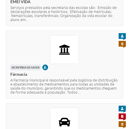
EMEI VIDA
Serviços prestados pela secretaria das escolas são: Emissão de
declarações escolares e históricos; Efetivação de matrículas;
Rematrículas, transferências; Organização da vida escolar do
aluno em...
PARA
PARA 
PRESENCIAL
SECRETÁRIA DE SAÚDE
Fármacia
A Farmácia Municipal é responsável pela logística de distribuição
e abastecimento de medicamentos para todas as unidades de
saúde do município, garantindo que os medicamentos cheguem
de forma adequada à população. Todos...
PARA
PARA 
PARA 