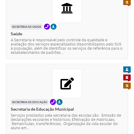
PARA 
TELEFONE
PRESENCIAL
SECRETÁRIA DE SAÚDE
Saúde
A Secretaria é responsável pelo controle da qualidade e
avaliação dos serviços especializados disponibilizados pelo SUS
à população, além de identificar os serviços de referência para o
estabelecimento de padrões...
PARA
PARA 
PARA 
TELEFONE
PRESENCIAL
SECRETÁRIA DE EDUCAÇÃO
Secretaria de Educação Municipal
Serviços prestados pela secretaria das escolas são: Emissão de
declarações escolares e históricos; Efetivação de matrículas;
Rematrículas, transferências; Organização da vida escolar do
aluno em...