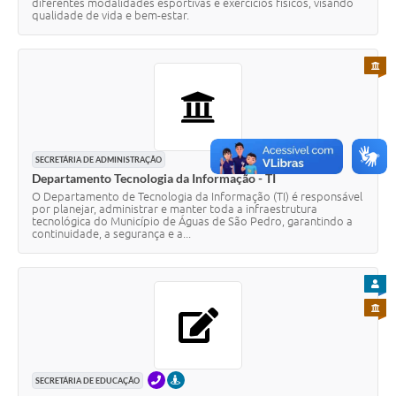
diferentes modalidades esportivas e exercícios físicos, visando
qualidade de vida e bem-estar.
PARA 
SECRETÁRIA DE ADMINISTRAÇÃO
Departamento Tecnologia da Informação - TI
O Departamento de Tecnologia da Informação (TI) é responsável
por planejar, administrar e manter toda a infraestrutura
tecnológica do Município de Águas de São Pedro, garantindo a
continuidade, a segurança e a...
PARA
PARA 
TELEFONE
PRESENCIAL
SECRETÁRIA DE EDUCAÇÃO