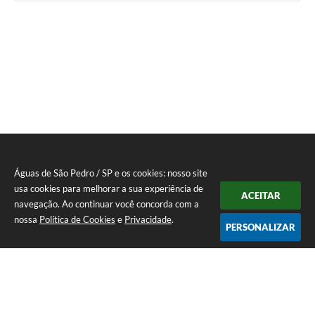
Águas de São Pedro / SP e os cookies: nosso site
usa cookies para melhorar a sua experiência de
ACEITAR
navegação. Ao continuar você concorda com a
nossa
Política de Cookies
e
Privacidade
.
PERSONALIZAR
Telefone: 19 - 34827100 Prefeitura Geral - PABX
Endereço: Praça Prefeito Geraldo Azevedo, 115 - Centro | CEP: 13528-
007