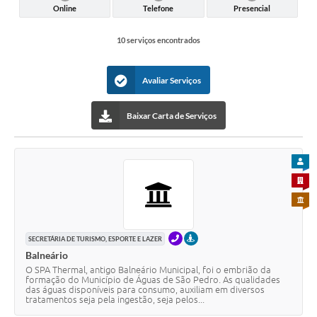
Online
Telefone
Presencial
10 serviços encontrados
Avaliar Serviços
Baixar Carta de Serviços
PARA
PARA 
PARA 
TELEFONE
PRESENCIAL
SECRETÁRIA DE TURISMO, ESPORTE E LAZER
Balneário
O SPA Thermal, antigo Balneário Municipal, foi o embrião da
formação do Município de Águas de São Pedro. As qualidades
das águas disponíveis para consumo, auxiliam em diversos
tratamentos seja pela ingestão, seja pelos...