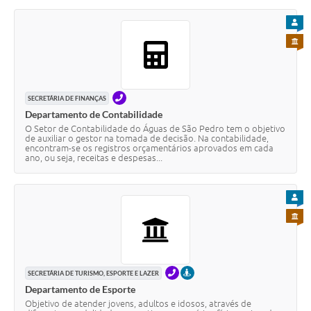
PARA
PARA 
TELEFONE
SECRETÁRIA DE FINANÇAS
Departamento de Contabilidade
O Setor de Contabilidade do Águas de São Pedro tem o objetivo
de auxiliar o gestor na tomada de decisão. Na contabilidade,
encontram-se os registros orçamentários aprovados em cada
ano, ou seja, receitas e despesas...
PARA
PARA 
TELEFONE
PRESENCIAL
SECRETÁRIA DE TURISMO, ESPORTE E LAZER
Departamento de Esporte
Objetivo de atender jovens, adultos e idosos, através de