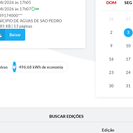
08/2026 às 17h05
DOM
SEG
08/2026 às 17h07
39174000***
26
27
ICIPIO DE AGUAS DE SAO PEDRO
85 KB | 13 páginas
2
3
Baixar
9
10
16
17
alvas
496.68 kWh de economia
23
24
30
31
BUSCAR EDIÇÕES
Edição