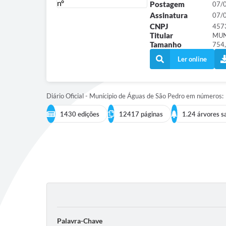
Postagem
07/
Assinatura
07/
CNPJ
457
Titular
MUN
Tamanho
754,
Ler online
Diário Oficial - Munícipio de Águas de São Pedro em números:
1430 edições
12417 páginas
1.24 árvores s
Palavra-Chave