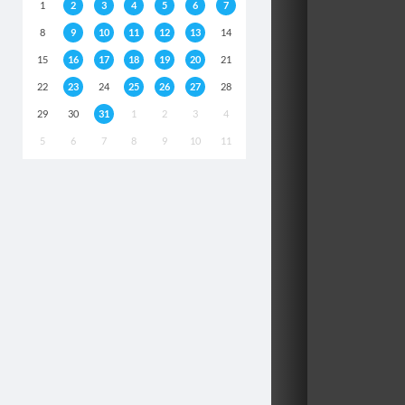
1
2
3
4
5
6
7
8
9
10
11
12
13
14
15
16
17
18
19
20
21
22
23
24
25
26
27
28
29
30
31
1
2
3
4
5
6
7
8
9
10
11