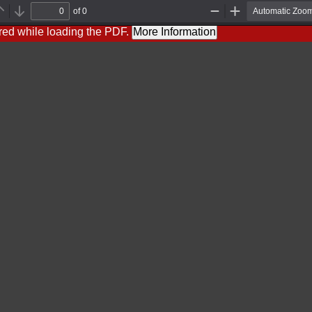
of 0
Previous
Next
Zoom
Zoom
Out
In
red while loading the PDF.
More Information