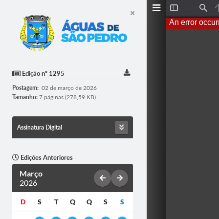
Toggle
Find
Sidebar
An error occur
Edição nº 1295
Postagem:
02 de março de 2026
Tamanho:
7 páginas (278,59 KB)
Assinatura Digital
Edições Anteriores
Março
2026
D
S
T
Q
Q
S
S