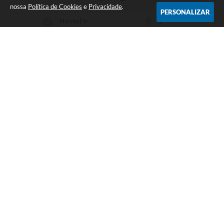
nossa
Política de Cookies
e
Privacidade
.
PERSONALIZAR
Telefone: 19 - 34827100 Prefeitura Geral - PABX
Endereço: Praça Prefeito Geraldo Azevedo, 115 - Centro | CEP: 13528-
007
Atendimento de Segunda-feira a Sexta-feira das 09:00 as 11:00 e das
12:00 á 17:00
CNPJ: 45.739.174/0001-09
Águas de São Pedro / SP
Versão do Sistema:
3.5.3 - 19/06/2026
Portal atualizado em:
07/08/2026 17:07
Dados Abertos
Copyright Instar - 2006-2026. Todos os direitos reservados -
Instar Tecnologia