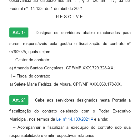
observância ao disposto nos art. 7º, § 3º c/c art. 117, da Lei
Federal nº. 14.133, de 1 de abril de 2021.
R E S O L V E:
Art. 1º
Designar os servidores abaixo relacionados para
serem responsáveis pela gestão e fiscalização do contrato nº
076/2025, quais sejam:
I – Gestor do contrato:
a) Amanda Santos Gonçalves, CPF/MF XXX.729.328-XX;
II – Fiscal do contrato:
a) Salete Maria Fedrizzi de Moura, CPF/MF XXX.069.178-XX.
Art. 2º
Cabe aos servidores designados nesta Portaria a
fiscalização do contrato celebrado com o Poder Executivo
Municipal, nos termos da
Lei nº 14.133/2021
e ainda:
I – Acompanhar e fiscalizar a execução do contrato sob sua
responsabilidade e emitir respectivos relatórios;