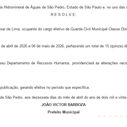
idromineral de Águas de São Pedro, Estado de São Paulo e, no uso das atr
R E S O L V E:
ar de Lima, ocupante do cargo efetivo de Guarda Civil Municipal Classe Dis
 de abril de 2026 a 06 de maio de 2026, perfazendo um total de 15 (quinze) d
seu Departamento de Recursos Humanos, providenciará as alterações neces
publicação, gerando efeitos no período que especifica.
de São Pedro, aos dezessete dias do mês de abril do ano de dois mil e vinte 
JOÃO VICTOR BARBOZA
Prefeito Municipal