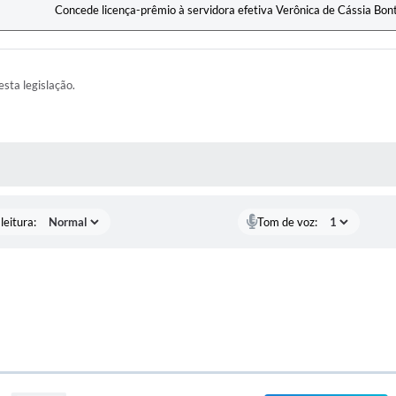
Concede licença-prêmio à servidora efetiva Verônica de Cássia Bont
esta legislação.
AS MÍDIAS
leitura:
Tom de voz: