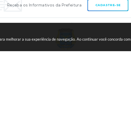
Receba os Informativos da Prefeitura
CADASTRE-SE
 para melhorar a sua experiência de navegação. Ao continuar você concorda co
CNPJ:
45.739.174/0001-09
ão do Sistema:
3.5.3 - 19/06/2026
Portal atualizado em:
07/08/20
opyright Instar - 2006-2026. Todos os direitos reservados -
Instar Tecnol