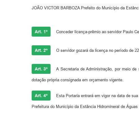
JOÃO VICTOR BARBOZA Prefeito do Município da Estância H
Art. 1º
Conceder licença-prêmio ao servidor Paulo Ces
Art. 2º
O servidor gozará da licença no período de 22
Art. 3º
A Secretaria de Administração, por meio de 
dotação própria consignada em orçamento vigente.
Art. 4º
Esta Portaria entrará em vigor na data de sua 
Prefeitura do Município da Estância Hidromineral de Águas 