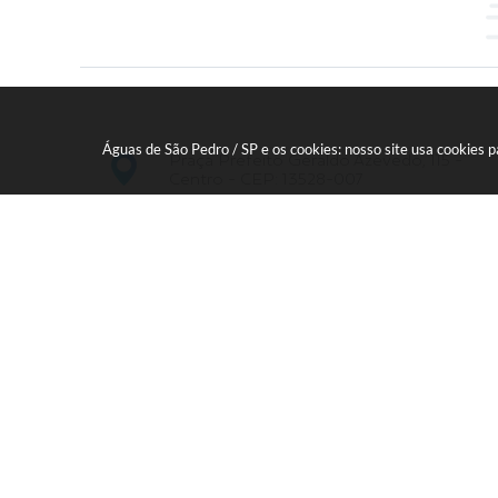
Águas de São Pedro / SP e os cookies: nosso site usa cookies
Praça Prefeito Geraldo Azevedo, 115 -
Centro - CEP: 13528-007
19 - 34827100 Prefeitura Geral - PABX
faleconosco@aguasdesaopedro.sp.gov.br
Vers
© C