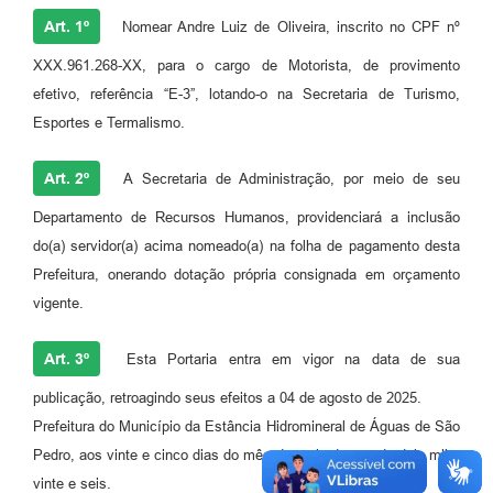
Art. 1º
Nomear Andre Luiz de Oliveira, inscrito no CPF nº
XXX.961.268-XX, para o cargo de Motorista, de provimento
efetivo, referência “E-3”, lotando-o na Secretaria de Turismo,
Esportes e Termalismo.
Art. 2º
A Secretaria de Administração, por meio de seu
Departamento de Recursos Humanos, providenciará a inclusão
do(a) servidor(a) acima nomeado(a) na folha de pagamento desta
Prefeitura, onerando dotação própria consignada em orçamento
vigente.
Art. 3º
Esta Portaria entra em vigor na data de sua
publicação, retroagindo seus efeitos a 04 de agosto de 2025.
Prefeitura do Município da Estância Hidromineral de Águas de São
Pedro, aos vinte e cinco dias do mês de maio do ano de dois mil e
vinte e seis.