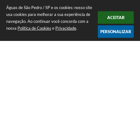
Águas de São Pedro / SP e os cookies: nosso site
usa cookies para melhorar a sua experiência de
ACEITAR
navegação. Ao continuar você concorda com a
nossa
Política de Cookies
e
Privacidade
.
PERSONALIZAR
Telefone: 19 - 34827100 Prefeitura Geral - PABX
Endereço: Praça Prefeito Geraldo Azevedo, 115 - Centro | CEP: 13528-
007
Atendimento de Segunda-feira a Sexta-feira das 09:00 as 11:00 e das
12:00 á 17:00
CNPJ: 45.739.174/0001-09
Águas de São Pedro / SP
Versão do Sistema:
3.5.3 - 19/06/2026
Portal atualizado em:
10/08/2026 14:30
Dados Abertos
Copyright Instar - 2006-2026. Todos os direitos reservados -