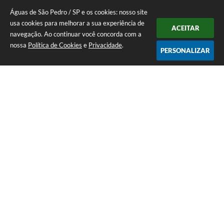
Águas de São Pedro / SP e os cookies: nosso site
usa cookies para melhorar a sua experiência de
ACEITAR
navegação. Ao continuar você concorda com a
nossa
Política de Cookies
e
Privacidade
.
PERSONALIZAR
Telefone: 19 - 34827100 Prefeitura Geral - PABX
Endereço: Praça Prefeito Geraldo Azevedo, 115 - Centro | CEP: 13528-
007
Atendimento de Segunda-feira a Sexta-feira das 09:00 as 11:00 e das
12:00 á 17:00
CNPJ: 45.739.174/0001-09
Águas de São Pedro / SP
Versão do Sistema:
3.5.3 - 19/06/2026
Portal atualizado em:
05/08/2026 17:44
Dados Abertos
Copyright Instar - 2006-2026. Todos os direitos reservados -