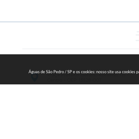
Águas de São Pedro / SP e os cookies: nosso site usa cookies
Praça Prefeito Geraldo Azevedo, 115 -
Centro - CEP: 13528-007
19 - 34827100 Prefeitura Geral - PABX
faleconosco@aguasdesaopedro.sp.gov.br