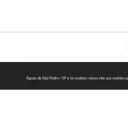
Águas de São Pedro / SP e os cookies: nosso site usa cookies
Praça Prefeito Geraldo Azevedo, 115 -
Centro - CEP: 13528-007
19 - 34827100 Prefeitura Geral - PABX
faleconosco@aguasdesaopedro.sp.gov.br