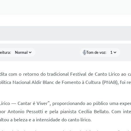
 MÍDIAS
RECEBA NOTÍCIAS
eitura:
Tom de voz:
ita com o retorno do tradicional Festival de Canto Lírico ao c
ítica Nacional Aldir Blanc de Fomento à Cultura (PNAB), foi r
Lírico — Cantar é Viver", proporcionando ao público uma exper
r Antonio Pessotti e pela pianista Cecília Bellato. Com int
ou a beleza e a intensidade do canto lírico.