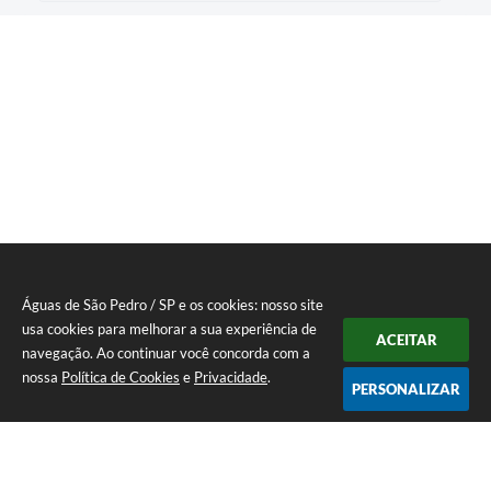
Águas de São Pedro / SP e os cookies: nosso site
usa cookies para melhorar a sua experiência de
ACEITAR
navegação. Ao continuar você concorda com a
nossa
Política de Cookies
e
Privacidade
.
PERSONALIZAR
Telefone: 19 - 34827100 Prefeitura Geral - PABX