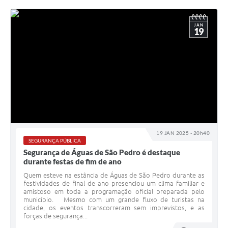
JAN
19
19 JAN 2025 - 20h40
SEGURANÇA PÚBLICA
Segurança de Águas de São Pedro é destaque
durante festas de fim de ano
Quem esteve na estância de Águas de São Pedro durante as
festividades de final de ano presenciou um clima familiar e
amistoso em toda a programação oficial preparada pelo
município. Mesmo com um grande fluxo de turistas na
cidade, os eventos transcorreram sem imprevistos, e as
forças de segurança...