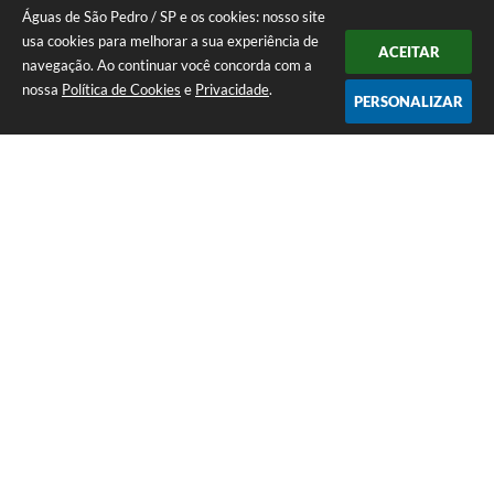
Águas de São Pedro / SP e os cookies: nosso site
usa cookies para melhorar a sua experiência de
ACEITAR
navegação. Ao continuar você concorda com a
nossa
Política de Cookies
e
Privacidade
.
PERSONALIZAR
Telefone: 19 - 34827100 Prefeitura Geral - PABX
Endereço: Praça Prefeito Geraldo Azevedo, 115 - Centro | CEP: 13528-
007
Atendimento de Segunda-feira a Sexta-feira das 09:00 as 11:00 e das
12:00 á 17:00
CNPJ: 45.739.174/0001-09
Águas de São Pedro / SP
Versão do Sistema:
3.5.3 - 19/06/2026
Portal atualizado em:
07/08/2026 17:07
Dados Abertos
Copyright Instar - 2006-2026. Todos os direitos reservados -
Instar Tecnologia