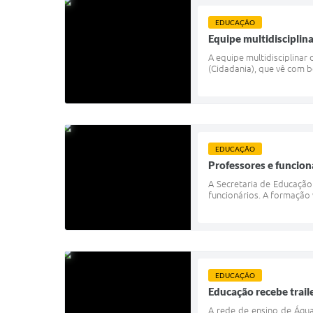
EDUCAÇÃO
Equipe multidisciplin
A equipe multidisciplinar
(Cidadania), que vê com b
EDUCAÇÃO
Professores e funcion
A Secretaria de Educação
funcionários. A formação 
EDUCAÇÃO
Educação recebe trail
A rede de ensino de Água