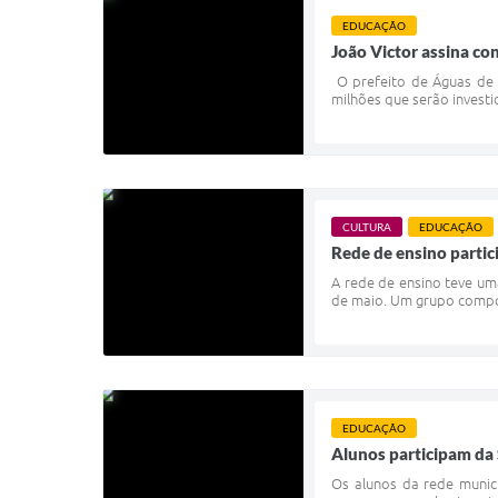
EDUCAÇÃO
João Victor assina con
O prefeito de Águas de S
milhões que serão invest
CULTURA
EDUCAÇÃO
Rede de ensino partic
A rede de ensino teve uma
de maio. Um grupo compos
EDUCAÇÃO
Alunos participam da
Os alunos da rede munic