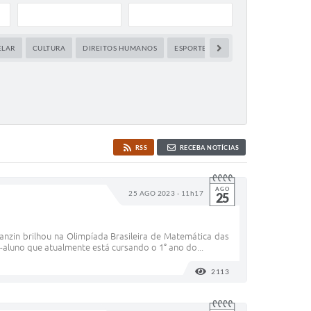
ELAR
CULTURA
DIREITOS HUMANOS
ESPORTES,LAZER E JUVENTUDE
F
RSS
RECEBA NOTÍCIAS
AGO
25 AGO 2023 - 11h17
25
ranzin brilhou na Olimpíada Brasileira de Matemática das
luno que atualmente está cursando o 1° ano do...
2113
VISUALIZAÇÕES