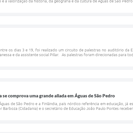
 a valorização da história, da geografia e da cultura de Águas de São Pedro.
ntre os dias 3 e 19, foi realizado um circuito de palestras no auditório da
anessa e da assistente social Pillar. As palestras foram direcionadas para tod
a se comprova uma grande aliada em Águas de São Pedro
Águas de São Pedro e a Finlândia, país nórdico referência em educação, já es
tor Barboza (Cidadania) e o secretário de Educação João Paulo Pontes recebe