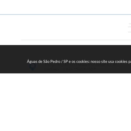
Águas de São Pedro / SP e os cookies: nosso site usa cookies
Praça Prefeito Geraldo Azevedo, 115 -
Centro - CEP: 13528-007
19 - 34827100 Prefeitura Geral - PABX
faleconosco@aguasdesaopedro.sp.gov.br
Vers