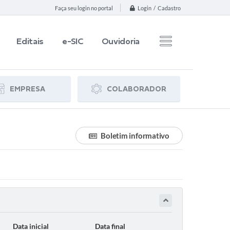
Login / Cadastro
Faça seu login no portal
Editais
e-SIC
Ouvidoria
EMPRESA
COLABORADOR
Boletim informativo
Data inicial
Data final