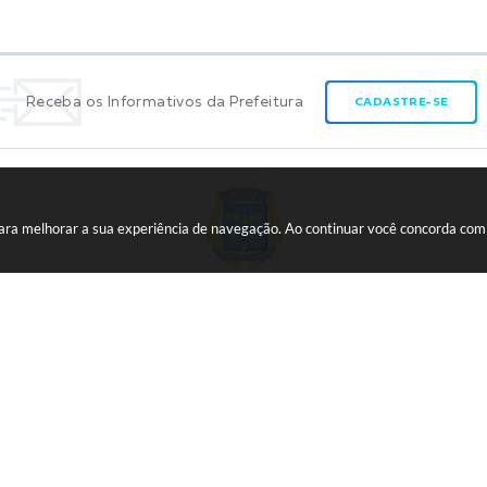
Receba os Informativos da Prefeitura
CADASTRE-SE
 para melhorar a sua experiência de navegação. Ao continuar você concorda co
CNPJ:
45.739.174/0001-09
ão do Sistema:
3.5.3 - 19/06/2026
Portal atualizado em:
07/08/20