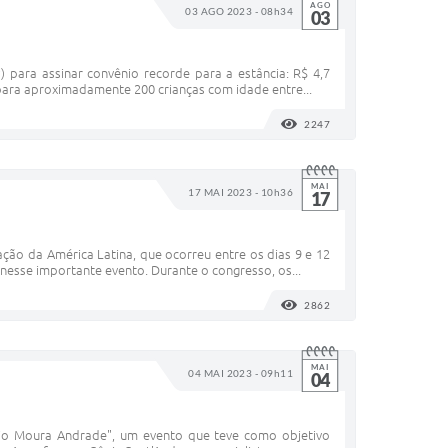
AGO
03 AGO 2023 - 08h34
03
 para assinar convênio recorde para a estância: R$ 4,7
para aproximadamente 200 crianças com idade entre...
2247
VISUALIZAÇÕES
MAI
17 MAI 2023 - 10h36
17
ação da América Latina, que ocorreu entre os dias 9 e 12
sse importante evento. Durante o congresso, os...
2862
VISUALIZAÇÕES
MAI
04 MAI 2023 - 09h11
04
vio Moura Andrade", um evento que teve como objetivo