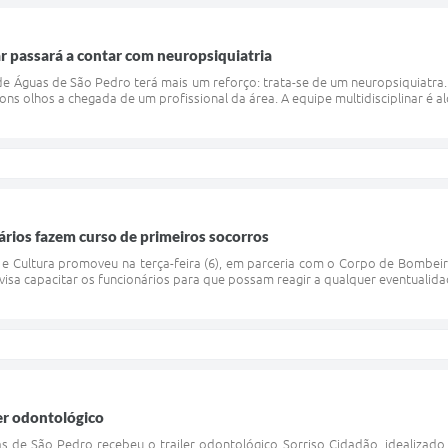
ar passará a contar com neuropsiquiatria
 de Águas de São Pedro terá mais um reforço: trata-se de um neuropsiquiatra.
ons olhos a chegada de um profissional da área. A equipe multidisciplinar é 
ários fazem curso de primeiros socorros
 e Cultura promoveu na terça-feira (6), em parceria com o Corpo de Bombei
visa capacitar os funcionários para que possam reagir a qualquer eventualida
er odontológico
s de São Pedro recebeu o trailer odontológico Sorriso Cidadão, idealizad