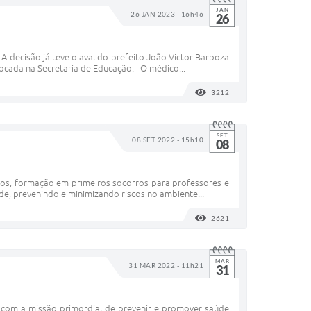
JAN
26 JAN 2023 - 16h46
26
 A decisão já teve o aval do prefeito João Victor Barboza
alocada na Secretaria de Educação. O médico...
3212
VISUALIZAÇÕES
SET
08 SET 2022 - 15h10
08
ros, formação em primeiros socorros para professores e
de, prevenindo e minimizando riscos no ambiente...
2621
VISUALIZAÇÕES
MAR
31 MAR 2022 - 11h21
31
o com a missão primordial de prevenir e promover saúde