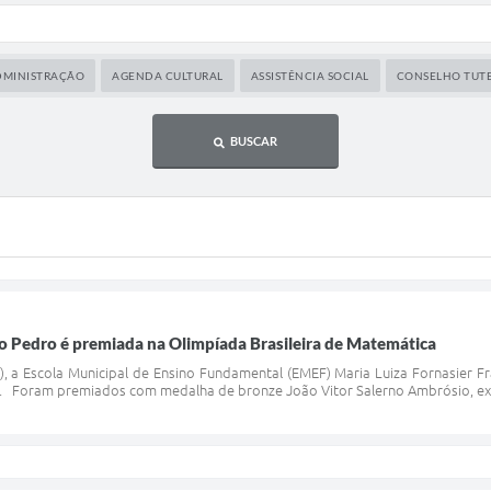
DMINISTRAÇÃO
AGENDA CULTURAL
ASSISTÊNCIA SOCIAL
CONSELHO TUT
BUSCAR
o Pedro é premiada na Olimpíada Brasileira de Matemática
3), a Escola Municipal de Ensino Fundamental (EMEF) Maria Luiza Fornasier F
. Foram premiados com medalha de bronze João Vitor Salerno Ambrósio, ex-a