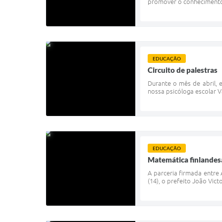
promover o conhecimento e
EDUCAÇÃO
Circuito de palestras
Durante o mês de abril, e
nossa psicóloga escolar V
EDUCAÇÃO
Matemática finlandes
A parceria firmada entre 
(14), o prefeito João Vic