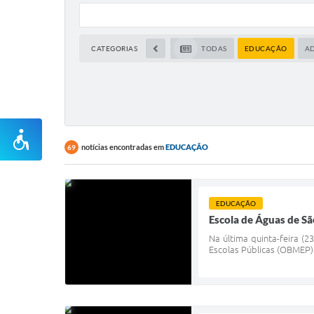
CATEGORIAS
TODAS
EDUCAÇÃO
A
notícias encontradas em
EDUCAÇÃO
69
EDUCAÇÃO
Escola de Águas de Sã
Na última quinta-feira (2
Escolas Públicas (OBMEP)