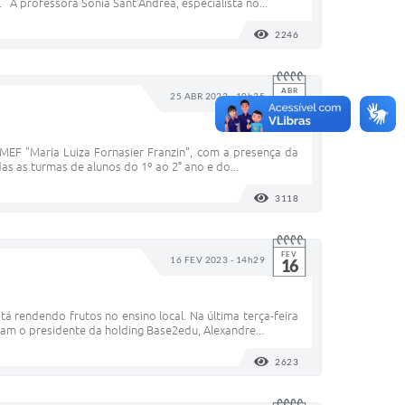
 A professora Sônia Sant'Andrea, especialista no...
2246
VISUALIZAÇÕES
ABR
25 ABR 2023 - 10h35
25
 EMEF "Maria Luiza Fornasier Franzin", com a presença da
as as turmas de alunos do 1º ao 2° ano e do...
3118
VISUALIZAÇÕES
FEV
16 FEV 2023 - 14h29
16
tá rendendo frutos no ensino local. Na última terça-feira
ram o presidente da holding Base2edu, Alexandre...
2623
VISUALIZAÇÕES