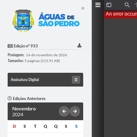
Toggle
Find
Sidebar
An error occur
Edição nº 933
Postagem:
14 de novembro de 2024
Tamanho:
5 páginas (215,91 KB)
Assinatura Digital
Edições Anteriores
Novembro
2024
D
S
T
Q
Q
S
S