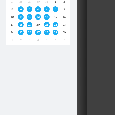
27
28
29
30
31
1
2
3
4
5
6
7
8
9
10
11
12
13
14
15
16
17
18
19
20
21
22
23
24
25
26
27
28
29
30
1
2
3
4
5
6
7