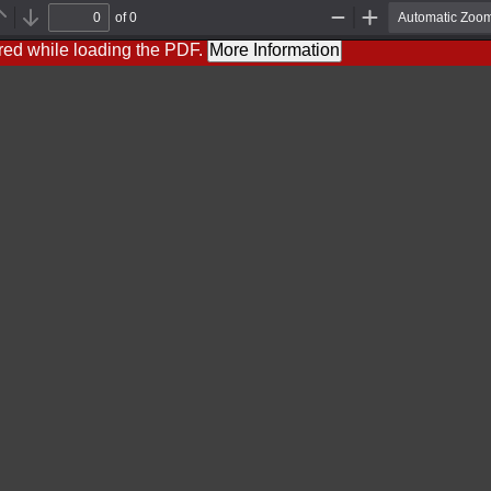
of 0
Previous
Next
Zoom
Zoom
Out
In
red while loading the PDF.
More Information