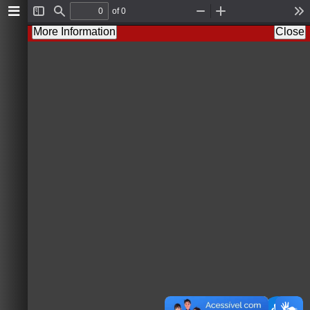
of 0
Toggle
Find
Zoom
Zoom
To
Sidebar
Out
In
More Information
Close