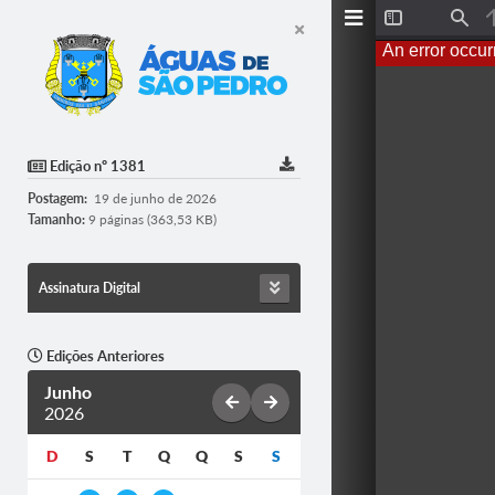
Toggle
Find
Sidebar
An error occur
Edição nº 1381
Postagem:
19 de junho de 2026
Tamanho:
9 páginas (363,53 KB)
Assinatura Digital
Edições Anteriores
Junho
2026
D
S
T
Q
Q
S
S