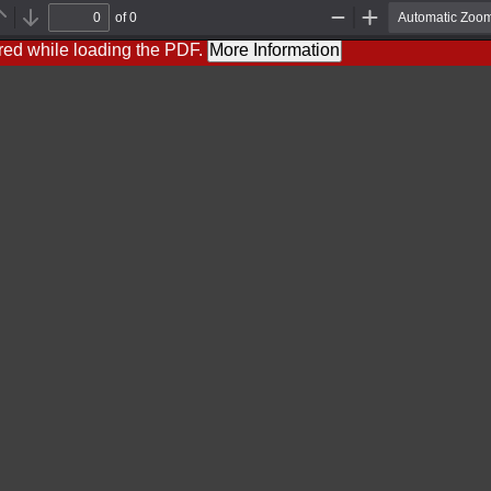
of 0
Previous
Next
Zoom
Zoom
Out
In
red while loading the PDF.
More Information