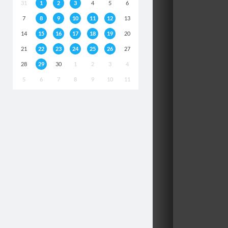
31
1
2
3
4
5
6
7
8
9
10
11
12
13
14
15
16
17
18
19
20
21
22
23
24
25
26
27
28
29
30
1
2
3
4
5
6
7
8
9
10
11