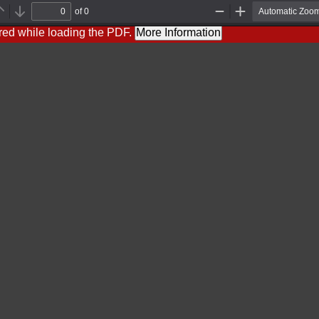
of 0
Previous
Next
Zoom
Zoom
Out
In
red while loading the PDF.
More Information