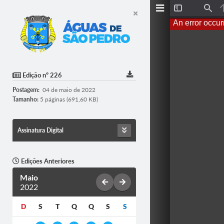
Toggle
Find
Sidebar
An error occur
Edição nº 226
Postagem:
04 de maio de 2022
Tamanho:
5 páginas (691,60 KB)
Assinatura Digital
Edições Anteriores
Maio
2022
D
S
T
Q
Q
S
S