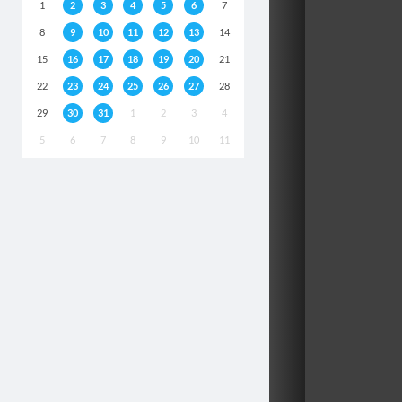
1
2
3
4
5
6
7
8
9
10
11
12
13
14
15
16
17
18
19
20
21
22
23
24
25
26
27
28
29
30
31
1
2
3
4
5
6
7
8
9
10
11