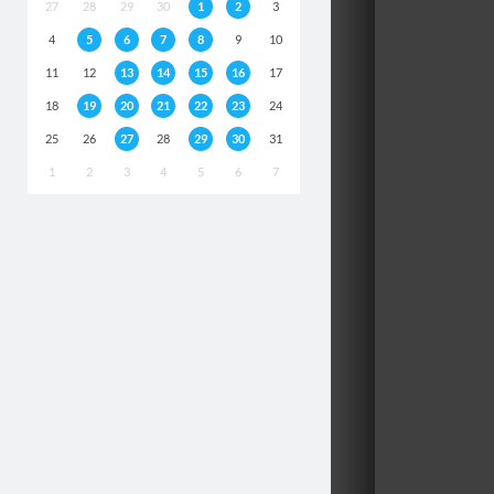
27
28
29
30
1
2
3
4
5
6
7
8
9
10
11
12
13
14
15
16
17
18
19
20
21
22
23
24
25
26
27
28
29
30
31
1
2
3
4
5
6
7