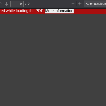
of 0
Previous
Next
Zoom
Zoom
Out
In
red while loading the PDF.
More Information