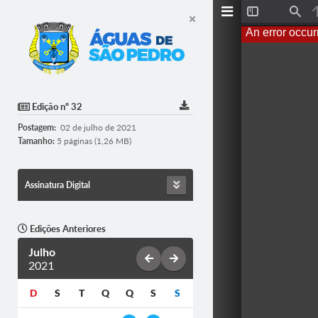
Toggle
Find
Sidebar
An error occur
Edição nº 32
Postagem:
02 de julho de 2021
Tamanho:
5 páginas (1,26 MB)
Assinatura Digital
Edições Anteriores
Julho
2021
D
S
T
Q
Q
S
S