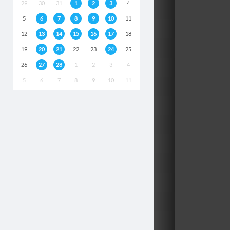
29
30
31
1
2
3
4
5
6
7
8
9
10
11
12
13
14
15
16
17
18
19
20
21
22
23
24
25
26
27
28
1
2
3
4
5
6
7
8
9
10
11