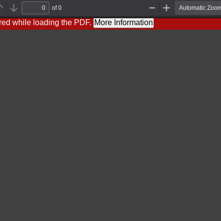
of 0
Previous
Next
Zoom
Zoom
Out
In
red while loading the PDF.
More Information