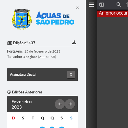
Toggle
Find
Sidebar
An error occur
Edição nº 437
Postagem:
15 de fevereiro de 2023
Tamanho:
3 páginas (211,41 KB)
Assinatura Digital
Edições Anteriores
Fevereiro
2023
D
S
T
Q
Q
S
S