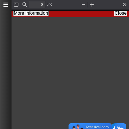
of 0
Toggle
Find
Zoom
Zoom
To
Sidebar
Out
In
More Information
Close