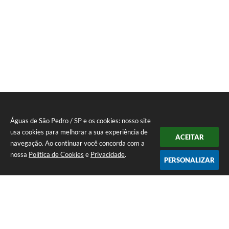
Águas de São Pedro / SP e os cookies: nosso site
usa cookies para melhorar a sua experiência de
ACEITAR
navegação. Ao continuar você concorda com a
nossa
Política de Cookies
e
Privacidade
.
PERSONALIZAR
Telefone: 19 - 34827100 Prefeitura Geral - PABX
Endereço: Praça Prefeito Geraldo Azevedo, 115 - Centro | CEP: 13528-
007
Atendimento de Segunda-feira a Sexta-feira das 09:00 as 11:00 e das