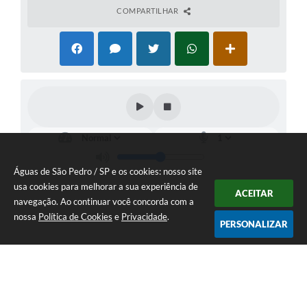
COMPARTILHAR
Águas de São Pedro / SP e os cookies: nosso site
usa cookies para melhorar a sua experiência de
ACEITAR
navegação. Ao continuar você concorda com a
nossa
Política de Cookies
e
Privacidade
.
PERSONALIZAR
Telefone: 19 - 34827100 Prefeitura Geral - PABX
Endereço: Praça Prefeito Geraldo Azevedo, 115 - Centro | CEP: 13528-
007