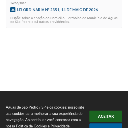
14/05/2026
LEI ORDINÁRIA Nº 2351, 14 DE MAIO DE 2026
Dispõe sobre a criação do Domicílio Eletrônico do Município de Águas
de São Pedro e dá outras providências.
Águas de São Pedro / SP e os cookies: nosso site
usa cookies para melhorar a sua experiência de
ACEITAR
navegação. Ao continuar você concorda com a
nossa
Política de Cookies
e
Privacidade
.