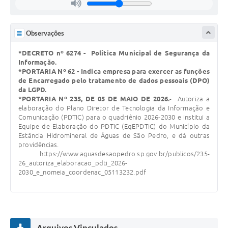
comunicação, internet, telefonia e demais equipamentos
de tecnologia. Também é responsável pela segurança da
informação, proteção de dados e monitoramento dos
recursos tecnológicos da Administração Pública.
Observações
► Suporte Técnico
*DECRETO nº 6274 - Política Municipal de Segurança da
Informação.
Presta atendimento aos servidores municipais,
*PORTARIA Nº 62 - Indica empresa para exercer as funções
oferecendo suporte na utilização de sistemas,
de Encarregado pelo tratamento de dados pessoais (DPO)
equipamentos e recursos tecnológicos, além de atuar na
da LGPD.
identificação e solução de problemas técnicos,
*PORTARIA Nº 235, DE 05 DE MAIO DE 2026.
- Autoriza a
contribuindo para a continuidade e a eficiência das
elaboração do Plano Diretor de Tecnologia da Informação e
atividades administrativas.
Comunicação (PDTIC) para o quadriênio 2026-2030 e institui a
Equipe de Elaboração do PDTIC (EqEPDTIC) do Município da
Nossa Missão
Estância Hidromineral de Águas de São Pedro, e dá outras
providências.
https://www.aguasdesaopedro.sp.gov.br/publicos/235-
Promover a inovação tecnológica e garantir a
26_autoriza_elaboracao_pdti_2026-
disponibilidade, a segurança e a eficiência dos recursos
2030_e_nomeia_coordenac_05113232.pdf
de tecnologia da informação, apoiando as atividades da
Administração Municipal e contribuindo para a melhoria
contínua dos serviços oferecidos à população.
A Tecnologia da Informação é um setor estratégico para o
Município, conectando pessoas, processos e sistemas, e
Arquivos Vinculados
assegurando que a tecnologia esteja a serviço da gestão