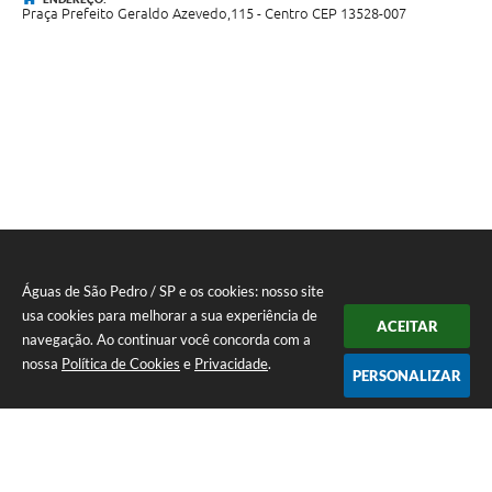
Praça Prefeito Geraldo Azevedo,115 - Centro CEP 13528-007
Águas de São Pedro / SP e os cookies: nosso site
usa cookies para melhorar a sua experiência de
ACEITAR
navegação. Ao continuar você concorda com a
nossa
Política de Cookies
e
Privacidade
.
PERSONALIZAR
Telefone: 19 - 34827100 Prefeitura Geral - PABX
Endereço: Praça Prefeito Geraldo Azevedo, 115 - Centro | CEP: 13528-