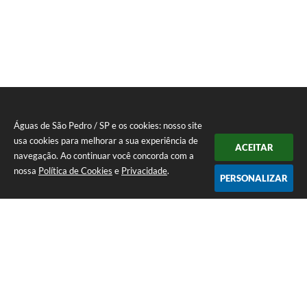
Águas de São Pedro / SP e os cookies: nosso site
usa cookies para melhorar a sua experiência de
ACEITAR
navegação. Ao continuar você concorda com a
nossa
Política de Cookies
e
Privacidade
.
PERSONALIZAR
Telefone: 19 - 34827100 Prefeitura Geral - PABX
Endereço: Praça Prefeito Geraldo Azevedo, 115 - Centro | CEP: 13528-
007
Atendimento de Segunda-feira a Sexta-feira das 09:00 as 11:00 e das
12:00 á 17:00
CNPJ: 45.739.174/0001-09
Águas de São Pedro / SP