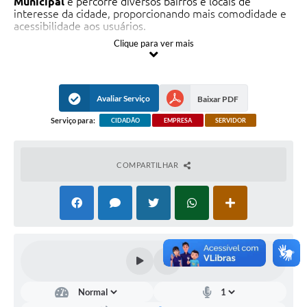
Municipal
e percorre diversos bairros e locais de
interesse da cidade, proporcionando mais comodidade e
acessibilidade aos usuários.
Clique para ver mais
Horários de saída da Rodoviária Municipal:
6h20
8h00
Avaliar Serviço
Baixar PDF
10h00
Serviço para:
CIDADÃO
EMPRESA
SERVIDOR
12h15
14h15
COMPARTILHAR
16h00
17h00