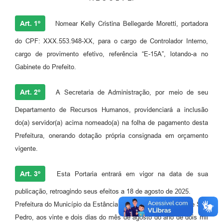
Art. 1º
Nomear Kelly Cristina Bellegarde Moretti, portadora
do CPF: XXX.553.948-XX, para o cargo de Controlador Interno,
cargo de provimento efetivo, referência “E-15A”, lotando-a no
Gabinete do Prefeito.
Art. 2º
A Secretaria de Administração, por meio de seu
Departamento de Recursos Humanos, providenciará a inclusão
do(a) servidor(a) acima nomeado(a) na folha de pagamento desta
Prefeitura, onerando dotação própria consignada em orçamento
vigente.
Art. 3º
Esta Portaria entrará em vigor na data de sua
publicação, retroagindo seus efeitos a 18 de agosto de 2025.
Prefeitura do Município da Estância Hidromineral de Águas de São
Pedro, aos vinte e dois dias do mês de agosto do ano de dois mil