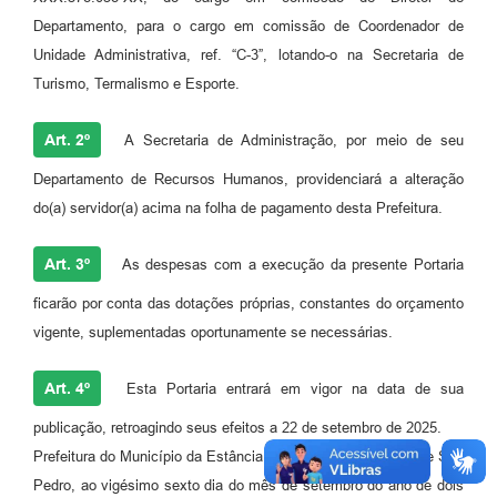
Departamento, para o cargo em comissão de Coordenador de
Unidade Administrativa, ref. “C-3”, lotando-o na Secretaria de
Turismo, Termalismo e Esporte.
Art. 2º
A Secretaria de Administração, por meio de seu
Departamento de Recursos Humanos, providenciará a alteração
do(a) servidor(a) acima na folha de pagamento desta Prefeitura.
Art. 3º
As despesas com a execução da presente Portaria
ficarão por conta das dotações próprias, constantes do orçamento
vigente, suplementadas oportunamente se necessárias.
Art. 4º
Esta Portaria entrará em vigor na data de sua
publicação, retroagindo seus efeitos a 22 de setembro de 2025.
Prefeitura do Município da Estância Hidromineral de Águas de São
Pedro, ao vigésimo sexto dia do mês de setembro do ano de dois