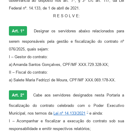
observância ao disposto nos art. 7º, § 3º c/c art. 117, da Lei
Federal nº. 14.133, de 1 de abril de 2021.
R E S O L V E:
Art. 1º
Designar os servidores abaixo relacionados para
serem responsáveis pela gestão e fiscalização do contrato nº
076/2025, quais sejam:
I – Gestor do contrato:
a) Amanda Santos Gonçalves, CPF/MF XXX.729.328-XX;
II – Fiscal do contrato:
a) Salete Maria Fedrizzi de Moura, CPF/MF XXX.069.178-XX.
Art. 2º
Cabe aos servidores designados nesta Portaria a
fiscalização do contrato celebrado com o Poder Executivo
Municipal, nos termos da
Lei nº 14.133/2021
e ainda:
I – Acompanhar e fiscalizar a execução do contrato sob sua
responsabilidade e emitir respectivos relatórios;