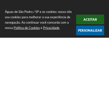
Águas de São Pedro / SP e os cookies: nosso site
usa cookies para melhorar a sua experiência de
ACEITAR
navegação. Ao continuar você concorda com a
nossa
Política de Cookies
e
Privacidade
.
PERSONALIZAR
Telefone: 19 - 34827100 Prefeitura Geral - PABX
Endereço: Praça Prefeito Geraldo Azevedo, 115 - Centro | CEP: 13528-
007
Atendimento de Segunda-feira a Sexta-feira das 09:00 as 11:00 e das
12:00 á 17:00
CNPJ: 45.739.174/0001-09
Águas de São Pedro / SP
Versão do Sistema:
3.5.3 - 19/06/2026
Portal atualizado em:
07/08/2026 11:20
Dados Abertos