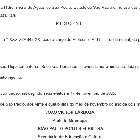
idromineral de Águas de São Pedro, Estado de São Paulo e, no uso das atr
 001/2025,
R E S O L V E:
nº XXX.289.848-XX, para o cargo de Professor PEB I - Fundamental, de prov
 seu Departamento de Recursos Humanos, providenciará a inclusão do(a) s
nto vigente.
 publicação, retroagindo seus efeitos a 17 de novembro de 2025.
de São Pedro, aos vinte e quatro dias do mês de novembro do ano de dois mil
JOÃO VICTOR BARBOZA
Prefeito Municipal
JOÃO PAULO PONTES FERREIRA
Secretário de Educação e Cultura