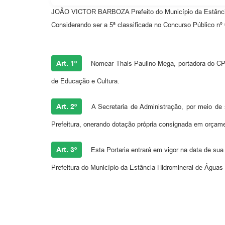
JOÃO VICTOR BARBOZA Prefeito do Município da Estância H
Considerando ser a 5ª classificada no Concurso Público nº
Art. 1º
Nomear Thais Paulino Mega, portadora do CPF 
de Educação e Cultura.
Art. 2º
A Secretaria de Administração, por meio de
Prefeitura, onerando dotação própria consignada em orçame
Art. 3º
Esta Portaria entrará em vigor na data de sua
Prefeitura do Município da Estância Hidromineral de Águas 