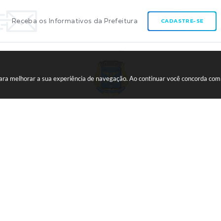
Receba os Informativos da Prefeitura
CADASTRE-SE
 para melhorar a sua experiência de navegação. Ao continuar você concorda co
CNPJ:
45.739.174/0001-09
o do Sistema:
3.5.3 - 19/06/2026
Portal atualizado em:
06/08/20
opyright Instar - 2006-2026. Todos os direitos reservados -
Instar Tecnol