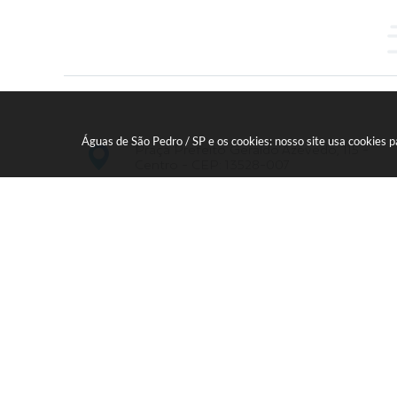
Águas de São Pedro / SP e os cookies: nosso site usa cookies
Praça Prefeito Geraldo Azevedo, 115 -
Centro - CEP: 13528-007
19 - 34827100 Prefeitura Geral - PABX
faleconosco@aguasdesaopedro.sp.gov.br
Versã
© C