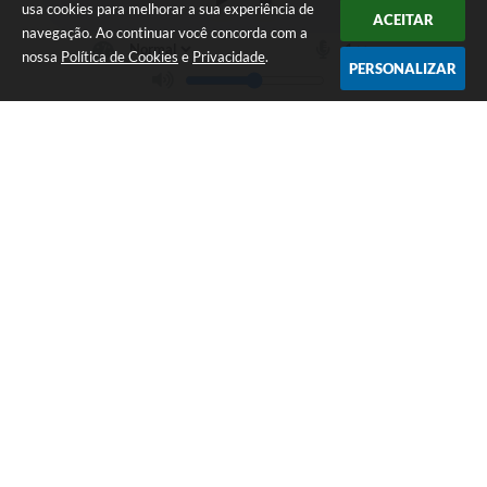
usa cookies para melhorar a sua experiência de
ACEITAR
navegação. Ao continuar você concorda com a
nossa
Política de Cookies
e
Privacidade
.
PERSONALIZAR
Telefone: 19 - 34827100 Prefeitura Geral - PABX
Endereço: Praça Prefeito Geraldo Azevedo, 115 - Centro | CEP: 13528-
007
Atendimento de Segunda-feira a Sexta-feira das 09:00 as 11:00 e das
12:00 á 17:00
CNPJ: 45.739.174/0001-09
Águas de São Pedro / SP
Versão do Sistema:
3.5.3 - 19/06/2026
Portal atualizado em:
06/08/2026 16:36
Dados Abertos
Copyright Instar - 2006-2026. Todos os direitos reservados -
Instar Tecnologia