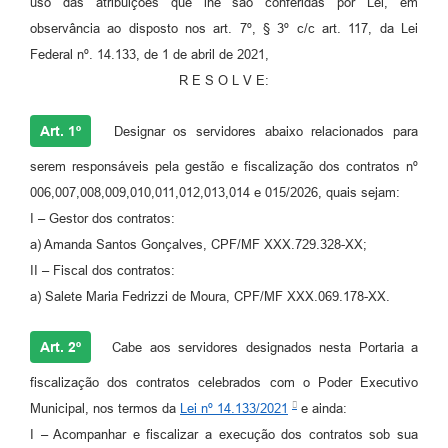
uso das atribuições que lhe são conferidas por Lei, em
observância ao disposto nos art. 7º, § 3º c/c art. 117, da Lei
Federal nº. 14.133, de 1 de abril de 2021,
R E S O L V E:
Art. 1º
Designar os servidores abaixo relacionados para
serem responsáveis pela gestão e fiscalização dos contratos nº
006,007,008,009,010,011,012,013,014 e 015/2026, quais sejam:
I – Gestor dos contratos:
a) Amanda Santos Gonçalves, CPF/MF XXX.729.328-XX;
II – Fiscal dos contratos:
a) Salete Maria Fedrizzi de Moura, CPF/MF XXX.069.178-XX.
Art. 2º
Cabe aos servidores designados nesta Portaria a
fiscalização dos contratos celebrados com o Poder Executivo
Municipal, nos termos da
Lei nº 14.133/2021
e ainda:
I – Acompanhar e fiscalizar a execução dos contratos sob sua