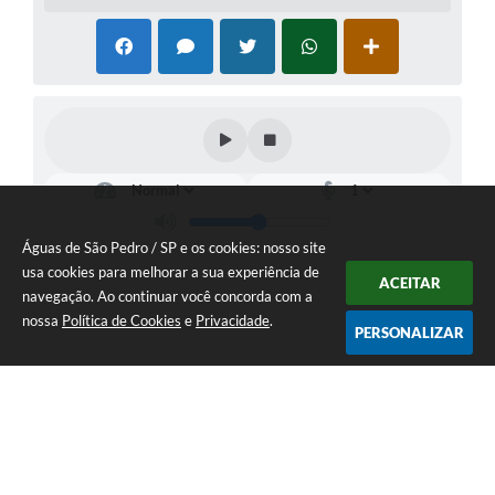
Águas de São Pedro / SP e os cookies: nosso site
usa cookies para melhorar a sua experiência de
ACEITAR
navegação. Ao continuar você concorda com a
nossa
Política de Cookies
e
Privacidade
.
PERSONALIZAR
Telefone: 19 - 34827100 Prefeitura Geral - PABX
Endereço: Praça Prefeito Geraldo Azevedo, 115 - Centro | CEP: 13528-
007
Atendimento de Segunda-feira a Sexta-feira das 09:00 as 11:00 e das