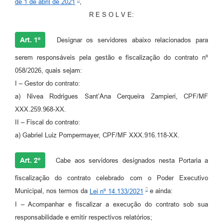
de 1 de abril de 2021
,
R E S O L V E:
Art. 1º
Designar os servidores abaixo relacionados para
serem responsáveis pela gestão e fiscalização do contrato nº
058/2026, quais sejam:
I – Gestor do contrato:
a) Nivea Rodrigues Sant’Ana Cerqueira Zampieri, CPF/MF
XXX.259.968-XX.
II – Fiscal do contrato:
a) Gabriel Luiz Pompermayer, CPF/MF XXX.916.118-XX.
Art. 2º
Cabe aos servidores designados nesta Portaria a
fiscalização do contrato celebrado com o Poder Executivo
Municipal, nos termos da
Lei nº 14.133/2021
e ainda:
I – Acompanhar e fiscalizar a execução do contrato sob sua
responsabilidade e emitir respectivos relatórios;