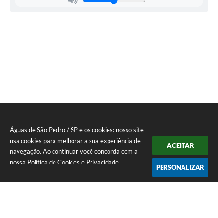
Águas de São Pedro / SP e os cookies: nosso site
usa cookies para melhorar a sua experiência de
ACEITAR
navegação. Ao continuar você concorda com a
nossa
Política de Cookies
e
Privacidade
.
PERSONALIZAR
Telefone: 19 - 34827100 Prefeitura Geral - PABX
Endereço: Praça Prefeito Geraldo Azevedo, 115 - Centro | CEP: 13528-