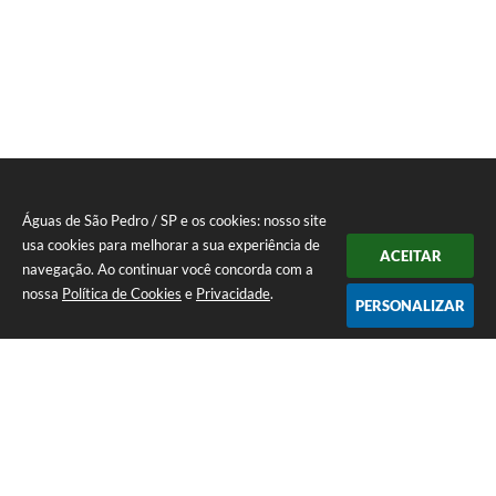
Águas de São Pedro / SP e os cookies: nosso site
usa cookies para melhorar a sua experiência de
ACEITAR
navegação. Ao continuar você concorda com a
nossa
Política de Cookies
e
Privacidade
.
PERSONALIZAR
Telefone: 19 - 34827100 Prefeitura Geral - PABX
Endereço: Praça Prefeito Geraldo Azevedo, 115 - Centro | CEP: 13528-
007
Atendimento de Segunda-feira a Sexta-feira das 09:00 as 11:00 e das
12:00 á 17:00
CNPJ: 45.739.174/0001-09