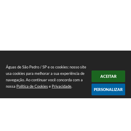
Águas de São Pedro / SP e os cookies: nosso site
usa cookies para melhorar a sua experiência de
ACEITAR
navegação. Ao continuar você concorda com a
nossa
Política de Cookies
e
Privacidade
.
PERSONALIZAR
Telefone: 19 - 34827100 Prefeitura Geral - PABX
Endereço: Praça Prefeito Geraldo Azevedo, 115 - Centro | CEP: 13528-
007
Atendimento de Segunda-feira a Sexta-feira das 09:00 as 11:00 e das