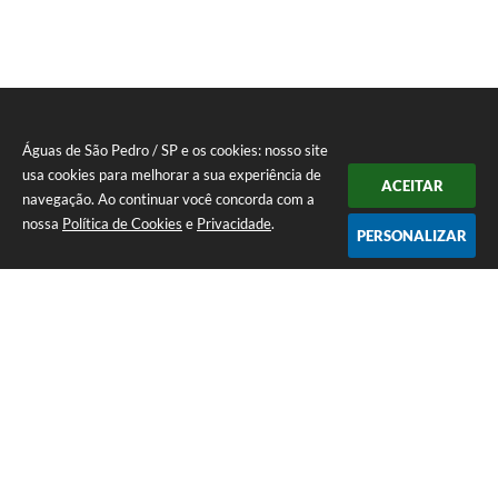
Águas de São Pedro / SP e os cookies: nosso site
usa cookies para melhorar a sua experiência de
ACEITAR
navegação. Ao continuar você concorda com a
nossa
Política de Cookies
e
Privacidade
.
PERSONALIZAR
Telefone: 19 - 34827100 Prefeitura Geral - PABX
Endereço: Praça Prefeito Geraldo Azevedo, 115 - Centro | CEP: 13528-
007
Atendimento de Segunda-feira a Sexta-feira das 09:00 as 11:00 e das
12:00 á 17:00
CNPJ: 45.739.174/0001-09
Águas de São Pedro / SP