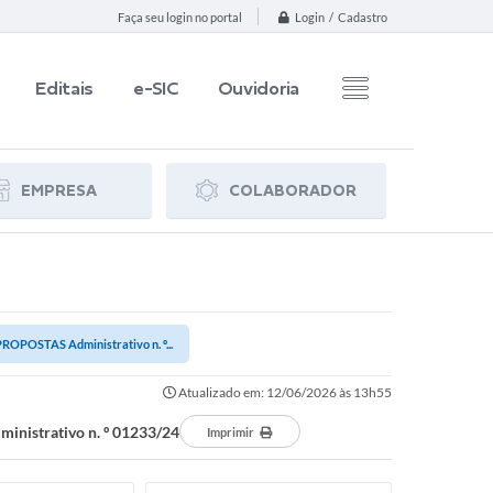
Login / Cadastro
Faça seu login no portal
Editais
e-SIC
Ouvidoria
EMPRESA
COLABORADOR
STAS Administrativo n. º...
Atualizado em: 12/06/2026 às 13h55
strativo n. º 01233/24
Imprimir