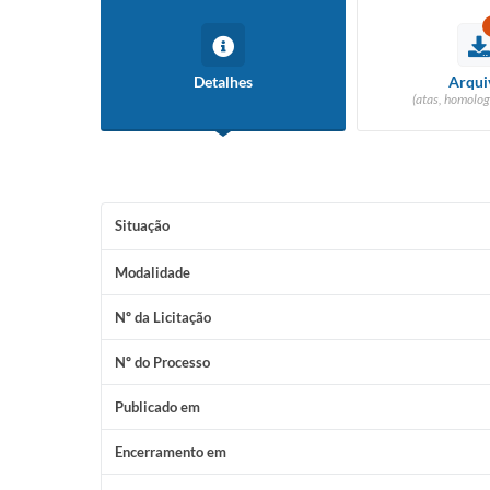
Detalhes
Arqui
(atas, homolog
Situação
Modalidade
Nº da Licitação
Nº do Processo
Publicado em
Encerramento em