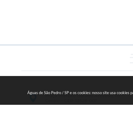
Águas de São Pedro / SP e os cookies: nosso site usa cookies
Praça Prefeito Geraldo Azevedo, 115 -
Centro - CEP: 13528-007
19 - 34827100 Prefeitura Geral - PABX
faleconosco@aguasdesaopedro.sp.gov.br