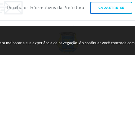
Receba os Informativos da Prefeitura
CADASTRE-SE
 para melhorar a sua experiência de navegação. Ao continuar você concorda co
CNPJ:
45.739.174/0001-09
ão do Sistema:
3.5.3 - 19/06/2026
Portal atualizado em:
07/08/20
opyright Instar - 2006-2026. Todos os direitos reservados -
Instar Tecnol