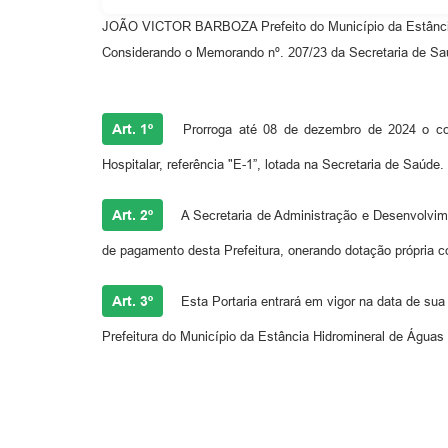
JOÃO VICTOR BARBOZA Prefeito do Município da Estância H
Considerando o Memorando nº. 207/23 da Secretaria de Sa
Art. 1º
Prorroga até 08 de dezembro de 2024 o con
Hospitalar, referência "E-1”, lotada na Secretaria de Saúde.
Art. 2º
A Secretaria de Administração e Desenvolvim
de pagamento desta Prefeitura, onerando dotação própria 
Art. 3º
Esta Portaria entrará em vigor na data de sua
Prefeitura do Município da Estância Hidromineral de Águas 