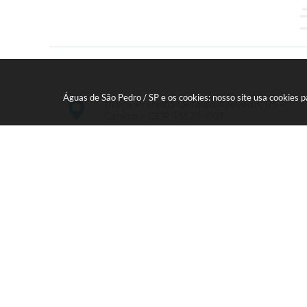
Águas de São Pedro / SP e os cookies: nosso site usa cookies
Praça Prefeito Geraldo Azevedo, 115 -
Centro - CEP: 13528-007
19 - 34827100 Prefeitura Geral - PABX
faleconosco@aguasdesaopedro.sp.gov.br
Vers
© C