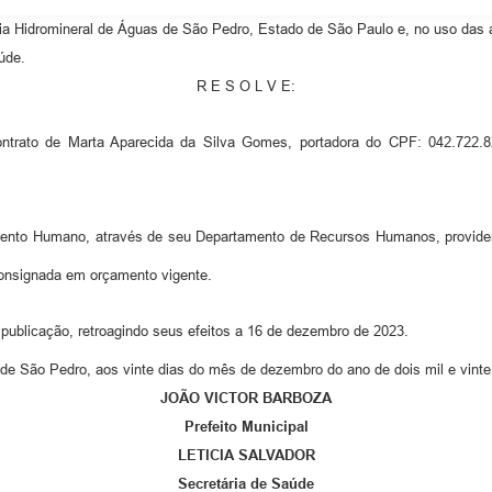
idromineral de Águas de São Pedro, Estado de São Paulo e, no uso das atr
úde.
R E S O L V E:
trato de Marta Aparecida da Silva Gomes, portadora do CPF: 042.722.8
ento Humano, através de seu Departamento de Recursos Humanos, providenc
consignada em orçamento vigente.
 publicação, retroagindo seus efeitos a 16 de dezembro de 2023.
de São Pedro, aos vinte dias do mês de dezembro do ano de dois mil e vinte 
JOÃO VICTOR BARBOZA
Prefeito Municipal
LETICIA SALVADOR
Secretária de Saúde