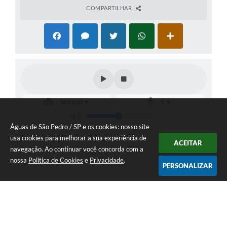
COMPARTILHAR
Águas de São Pedro / SP e os cookies: nosso site
usa cookies para melhorar a sua experiência de
ACEITAR
navegação. Ao continuar você concorda com a
nossa
Política de Cookies
e
Privacidade
.
PERSONALIZAR
Telefone: 19 - 34827100 Prefeitura Geral - PABX
Endereço: Praça Prefeito Geraldo Azevedo, 115 - Centro | CEP: 13528-
007