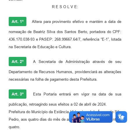
R E S O L V E:
Art. 1º
Altera para provimento efetivo e mantém a data de
nomeação de Beatriz Silva dos Santos Berto, portadora do CPF:
436.170.038-93 e PASEP: 268.99667.64/7, referência “E-1”, lotada
na Secretaria de Educação e Cultura.
Art. 2º
A Secretaria de Administração através de seu
Departamento de Recursos Humanos, providenciará as alterações
necessárias na folha de pagamento desta Prefeitura.
Art. 3º
Esta Portaria entrará em vigor na data de sua
publicação, retroagindo seus efeitos a 02 de abril de 2024.
Prefeitura do Município da Estância Hidromineral de Águas de São
Pedro, aos quatro dias do mês de abril do ano de dois mil e vinte e
quatro.