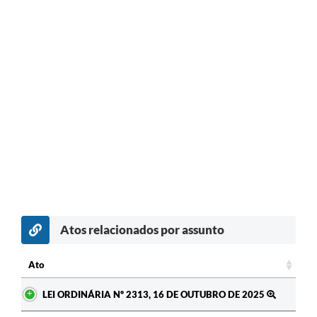
Atos relacionados por assunto
c
Ato
Ato
LEI ORDINÁRIA Nº 2313, 16 DE OUTUBRO DE 2025