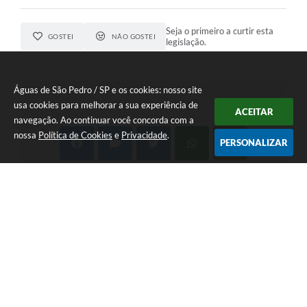
Seja o primeiro a curtir esta
GOSTEI
NÃO GOSTEI
legislação.
Águas de São Pedro / SP e os cookies: nosso site
usa cookies para melhorar a sua experiência de
COMPARTILHAR
ACEITAR
navegação. Ao continuar você concorda com a
nossa
Política de Cookies
e
Privacidade
.
PERSONALIZAR
Telefone: 19 - 34827100 Prefeitura Geral - PABX