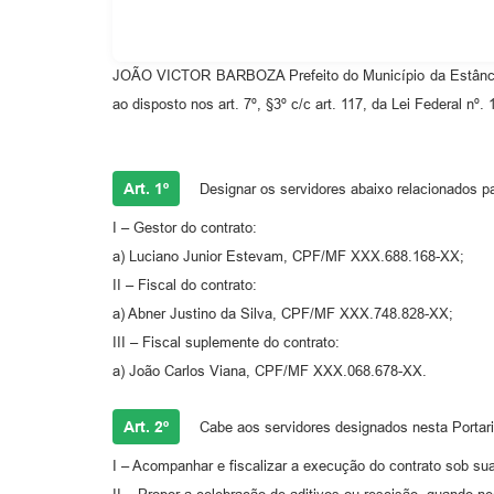
JOÃO VICTOR BARBOZA Prefeito do Município da Estância H
ao disposto nos art. 7º, §3º c/c art. 117, da Lei Federal nº. 
Art. 1º
Designar os servidores abaixo relacionados pa
I – Gestor do contrato:
a) Luciano Junior Estevam, CPF/MF XXX.688.168-XX;
II – Fiscal do contrato:
a) Abner Justino da Silva, CPF/MF XXX.748.828-XX;
III – Fiscal suplemente do contrato:
a) João Carlos Viana, CPF/MF XXX.068.678-XX.
Art. 2º
Cabe aos servidores designados nesta Portari
I – Acompanhar e fiscalizar a execução do contrato sob sua 