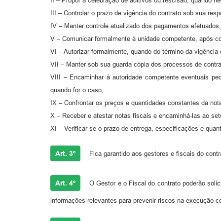
II – Propor a celebração de aditivos ou rescisão, quando ne
III – Controlar o prazo de vigência do contrato sob sua resp
IV – Manter controle atualizado dos pagamentos efetuados,
V – Comunicar formalmente à unidade competente, após con
VI – Autorizar formalmente, quando do término da vigência d
VII – Manter sob sua guarda cópia dos processos de contr
VIII – Encaminhar à autoridade competente eventuais pedi
quando for o caso;
IX – Confrontar os preços e quantidades constantes da nota
X – Receber e atestar notas fiscais e encaminhá-las ao se
XI – Verificar se o prazo de entrega, especificações e qua
Art. 3º
Fica garantido aos gestores e fiscais do contr
Art. 4º
O Gestor e o Fiscal do contrato poderão solici
informações relevantes para prevenir riscos na execução co