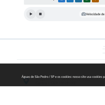
Velocidade de 
Águas de São Pedro / SP e os cookies: nosso site usa cookies
Praça Prefeito Geraldo Azevedo, 115 -
Centro - CEP: 13528-007
19 - 34827100 Prefeitura Geral - PABX
faleconosco@aguasdesaopedro.sp.gov.br