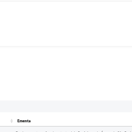
c
Ementa
Ementa