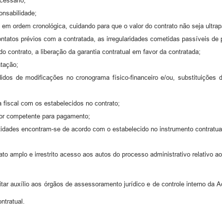
cessário;
onsabilidade;
 em ordem cronológica, cuidando para que o valor do contrato não seja ultra
tatos prévios com a contratada, as irregularidades cometidas passíveis de 
o contrato, a liberação da garantia contratual em favor da contratada;
atação;
dos de modificações no cronograma físico-financeiro e/ou, substituições 
 fiscal com os estabelecidos no contrato;
tor competente para pagamento;
ntidades encontram-se de acordo com o estabelecido no instrumento contratua
ato amplo e irrestrito acesso aos autos do processo administrativo relativo ao
tar auxílio aos órgãos de assessoramento jurídico e de controle interno da A
ntratual.