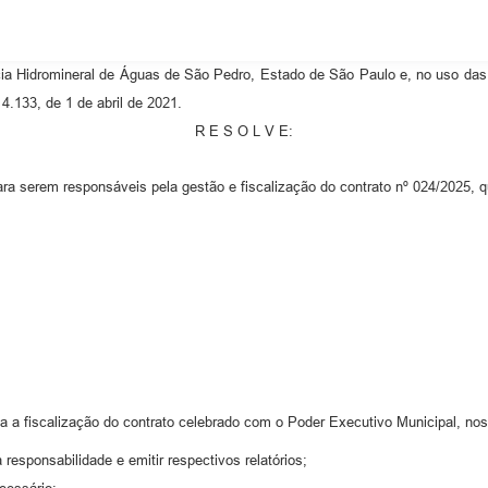
idromineral de Águas de São Pedro, Estado de São Paulo e, no uso das at
14.133, de 1 de abril de 2021.
R E S O L V E:
ra serem responsáveis pela gestão e fiscalização do contrato nº 024/2025, 
a a fiscalização do contrato celebrado com o Poder Executivo Municipal, no
responsabilidade e emitir respectivos relatórios;