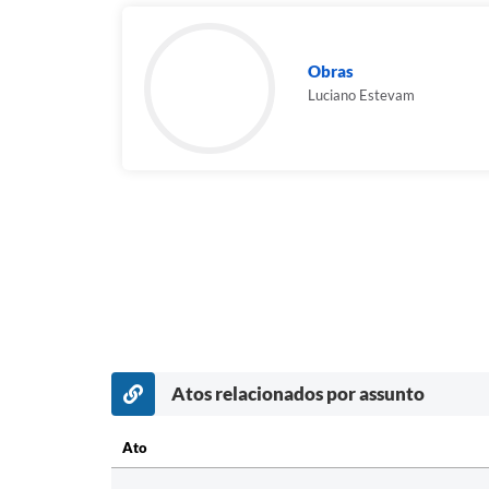
Obras
Luciano Estevam
Atos relacionados por assunto
Ato
Ato