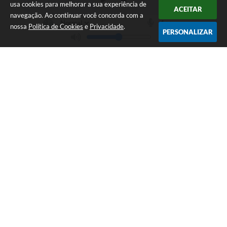
usa cookies para melhorar a sua experiência de
ACEITAR
navegação. Ao continuar você concorda com a
nossa
Política de Cookies
e
Privacidade
.
PERSONALIZAR
Telefone: 19 - 34827100 Prefeitura Geral - PABX
Endereço: Praça Prefeito Geraldo Azevedo, 115 - Centro | CEP: 13528-
007
Atendimento de Segunda-feira a Sexta-feira das 09:00 as 11:00 e das
12:00 á 17:00
CNPJ: 45.739.174/0001-09
Águas de São Pedro / SP
Versão do Sistema:
3.5.3 - 19/06/2026
Portal atualizado em:
07/08/2026 17:07
Dados Abertos
Copyright Instar - 2006-2026. Todos os direitos reservados -
Instar Tecnologia