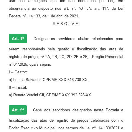
uso das atribuições que lhe são conferidas por Lei, em
observância ao disposto nos art. 7º, §3º c/c art. 117, da Lei
Federal nº. 14.133, de 1 de abril de 2021.
R E S O L V E:
Art. 1º
Designar os servidores abaixo relacionados para
serem responsáveis pela gestão e fiscalização das atas de
registro de preços nº 2A, 2B, 2C, 2D, 2E e 2F, - Pregão Presencial
nº 04/2025, quais sejam:
I – Gestor:
a) Leticia Salvador, CPF/MF XXX.316.738-XX;
II – Fiscal:
a) Renata Verdini Gil, CPF/MF XXX.392.528-XX.
Art. 2º
Cabe aos servidores designados nesta Portaria a
fiscalização das atas de registro de preços celebradas com o
Poder Executivo Municipal, nos termos da Lei nº. 14.133/2021 e