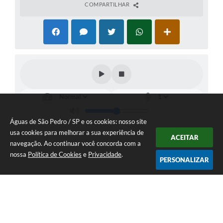
COMPARTILHAR
Águas de São Pedro / SP e os cookies: nosso site
usa cookies para melhorar a sua experiência de
ACEITAR
navegação. Ao continuar você concorda com a
nossa
Política de Cookies
e
Privacidade
.
PERSONALIZAR
Telefone: 19 - 34827100 Prefeitura Geral - PABX
Endereço: Praça Prefeito Geraldo Azevedo, 115 - Centro | CEP: 13528-
007