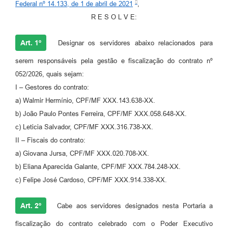
Federal nº 14.133, de 1 de abril de 2021
,
R E S O L V E:
Art. 1º
Designar os servidores abaixo relacionados para
serem responsáveis pela gestão e fiscalização do contrato nº
052/2026, quais sejam:
I – Gestores do contrato:
a) Walmir Hermínio, CPF/MF XXX.143.638-XX.
b) João Paulo Pontes Ferreira, CPF/MF XXX.058.648-XX.
c) Leticia Salvador, CPF/MF XXX.316.738-XX.
II – Fiscais do contrato:
a) Giovana Jursa, CPF/MF XXX.020.708-XX.
b) Eliana Aparecida Galante, CPF/MF XXX.784.248-XX.
c) Felipe José Cardoso, CPF/MF XXX.914.338-XX.
Art. 2º
Cabe aos servidores designados nesta Portaria a
fiscalização do contrato celebrado com o Poder Executivo