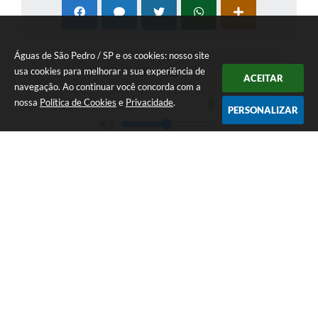
Águas de São Pedro / SP e os cookies: nosso site
usa cookies para melhorar a sua experiência de
ACEITAR
navegação. Ao continuar você concorda com a
nossa
Política de Cookies
e
Privacidade
.
PERSONALIZAR
Telefone: 19 - 34827100 Prefeitura Geral - PABX
Endereço: Praça Prefeito Geraldo Azevedo, 115 - Centro | CEP: 13528-
007
Atendimento de Segunda-feira a Sexta-feira das 09:00 as 11:00 e das
12:00 á 17:00
CNPJ: 45.739.174/0001-09
Águas de São Pedro / SP
Versão do Sistema:
3.5.3 - 19/06/2026
Portal atualizado em:
05/08/2026 17:44
Dados Abertos