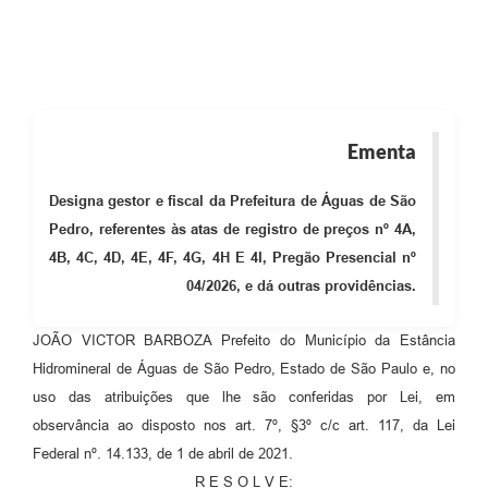
Ementa
Designa gestor e fiscal da Prefeitura de Águas de São
Pedro, referentes às atas de registro de preços nº 4A,
4B, 4C, 4D, 4E, 4F, 4G, 4H E 4I, Pregão Presencial nº
04/2026, e dá outras providências.
JOÃO VICTOR BARBOZA Prefeito do Município da Estância
Hidromineral de Águas de São Pedro, Estado de São Paulo e, no
uso das atribuições que lhe são conferidas por Lei, em
observância ao disposto nos art. 7º, §3º c/c art. 117, da Lei
Federal nº. 14.133, de 1 de abril de 2021.
R E S O L V E: