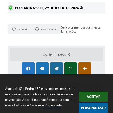
PORTARIA Nº 352, 29 DE JULHO DE 2026
Seja o primeiro a curtir esta
GOSTEI
NÃO GOSTEI
legislação.
COMPARTILHAR
Águas de São Pedro / SP e os cookies: nosso site
usa cookies para melhorar a sua experiência de
ACEITAR
navegação. Ao continuar você concorda com a
nossa
Política de Cookies
e
Privacidade
.
PERSONALIZAR