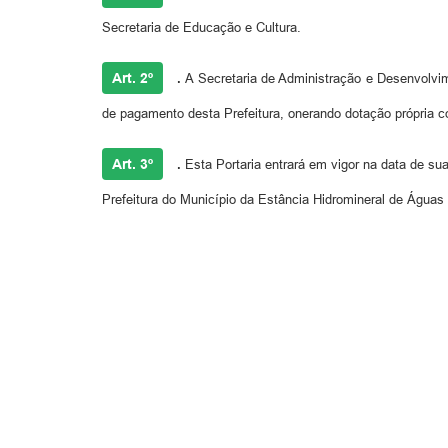
Secretaria de Educação e Cultura.
Art. 2º
.
A Secretaria de Administração e Desenvolvi
de pagamento desta Prefeitura, onerando dotação própria 
Art. 3º
.
Esta Portaria entrará em vigor na data de su
Prefeitura do Município da Estância Hidromineral de Águas