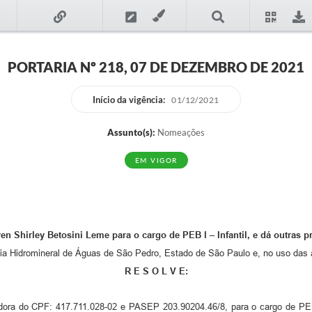
PORTARIA Nº 218, 07 DE DEZEMBRO DE 2021
Início da vigência:
01/12/2021
Assunto(s):
Nomeações
EM VIGOR
n Shirley Betosini Leme para o cargo de PEB l – Infantil, e dá outras p
ia Hidromineral de Águas de São Pedro, Estado de São Paulo e, no uso das at
R E S O L V E:
ora do CPF: 417.711.028-02 e PASEP 203.90204.46/8, para o cargo de PEB l 