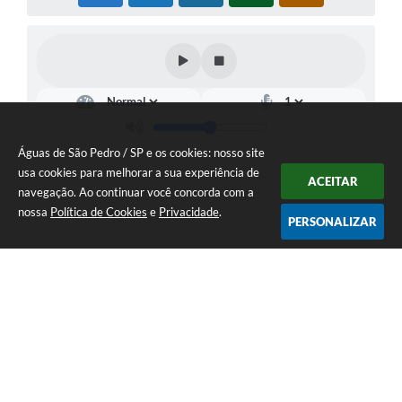
Águas de São Pedro / SP e os cookies: nosso site
usa cookies para melhorar a sua experiência de
ACEITAR
navegação. Ao continuar você concorda com a
nossa
Política de Cookies
e
Privacidade
.
PERSONALIZAR
Telefone: 19 - 34827100 Prefeitura Geral - PABX
Endereço: Praça Prefeito Geraldo Azevedo, 115 - Centro | CEP: 13528-
007
Atendimento de Segunda-feira a Sexta-feira das 09:00 as 11:00 e das
12:00 á 17:00
CNPJ: 45.739.174/0001-09
Águas de São Pedro / SP