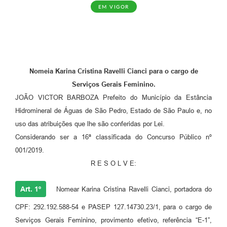
EM VIGOR
Nomeia Karina Cristina Ravelli Cianci para o cargo de
Serviços Gerais Feminino.
JOÃO VICTOR BARBOZA Prefeito do Município da Estância
Hidromineral de Águas de São Pedro, Estado de São Paulo e, no
uso das atribuições que lhe são conferidas por Lei.
Considerando ser a 16ª classificada do Concurso Público nº
001/2019.
R E S O L V E:
Art. 1º
Nomear Karina Cristina Ravelli Cianci, portadora do
CPF: 292.192.588-54 e PASEP 127.14730.23/1, para o cargo de
Serviços Gerais Feminino, provimento efetivo, referência “E-1”,