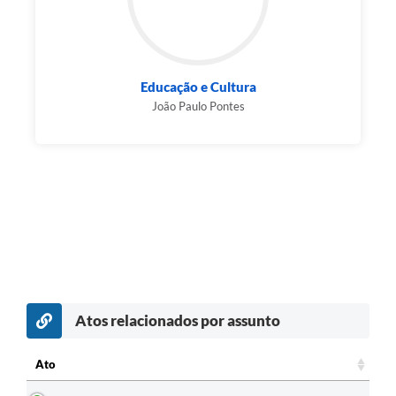
Educação e Cultura
João Paulo Pontes
Atos relacionados por assunto
c
Ato
Ato