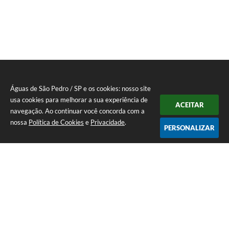
Águas de São Pedro / SP e os cookies: nosso site
usa cookies para melhorar a sua experiência de
ACEITAR
navegação. Ao continuar você concorda com a
nossa
Política de Cookies
e
Privacidade
.
PERSONALIZAR
Telefone: 19 - 34827100 Prefeitura Geral - PABX
Endereço: Praça Prefeito Geraldo Azevedo, 115 - Centro | CEP: 13528-
007
Atendimento de Segunda-feira a Sexta-feira das 09:00 as 11:00 e das
12:00 á 17:00
CNPJ: 45.739.174/0001-09
Águas de São Pedro / SP